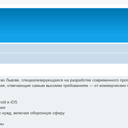
 во Львове, специализирующаяся на разработке современного пр
ия, отвечающие самым высоким требованиям — от коммерческих пр
oid и iOS
ния
х нужд, включая оборонную сферу
ры