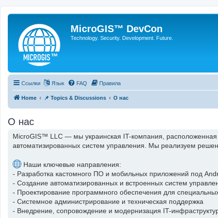
MicroGIS™ DevCon
Technology. Security. Development. Future.
Ссылки
Язык
FAQ
Правила
Home
📌 Topics & Discussions
О нас
О нас
MicroGIS™ LLC — мы украинская IT-компания, расположенная
автоматизированных систем управления. Мы реализуем решен
Наши ключевые направления:
- Разработка кастомного ПО и мобильных приложений под Andr
- Создание автоматизированных и встроенных систем управле
- Проектирование программного обеспечения для специальны
- Системное администрирование и техническая поддержка
- Внедрение, сопровождение и модернизация IT-инфраструкту