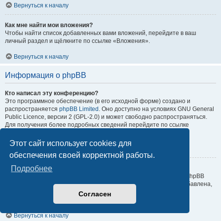
Вернуться к началу
Как мне найти мои вложения?
Чтобы найти список добавленных вами вложений, перейдите в ваш
личный раздел и щёлкните по ссылке «Вложения».
Вернуться к началу
Информация о phpBB
Кто написал эту конференцию?
Это программное обеспечение (в его исходной форме) создано и
распространяется
phpBB Limited
. Оно доступно на условиях GNU General
Public Licence, версии 2 (GPL-2.0) и может свободно распространяться.
Для получения более подробных сведений перейдите по ссылке
About phpBB
.
Этот сайт использует cookies для
Вернуться к началу
обеспечения своей корректной работы.
Подробнее
Почему здесь нет такой-то функции?
Это программное обеспечение было создано и лицензировано phpBB
Limited. Если вы считаете, что какая-то функция должна быть добавлена,
посетите
Центр идей phpBB
, где можно отдать свой голос за уже
Согласен
поданные идеи или предложить собственные.
Вернуться к началу