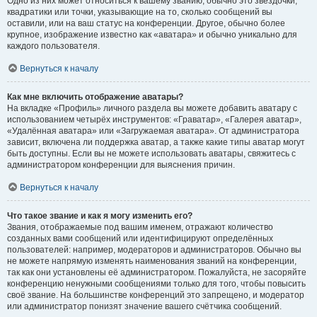
Одно из них может относиться к вашему званию, обычно это звёздочки,
квадратики или точки, указывающие на то, сколько сообщений вы
оставили, или на ваш статус на конференции. Другое, обычно более
крупное, изображение известно как «аватара» и обычно уникально для
каждого пользователя.
Вернуться к началу
Как мне включить отображение аватары?
На вкладке «Профиль» личного раздела вы можете добавить аватару с
использованием четырёх инструментов: «Граватар», «Галерея аватар»,
«Удалённая аватара» или «Загружаемая аватара». От администратора
зависит, включена ли поддержка аватар, а также какие типы аватар могут
быть доступны. Если вы не можете использовать аватары, свяжитесь с
администратором конференции для выяснения причин.
Вернуться к началу
Что такое звание и как я могу изменить его?
Звания, отображаемые под вашим именем, отражают количество
созданных вами сообщений или идентифицируют определённых
пользователей: например, модераторов и администраторов. Обычно вы
не можете напрямую изменять наименования званий на конференции,
так как они установлены её администратором. Пожалуйста, не засоряйте
конференцию ненужными сообщениями только для того, чтобы повысить
своё звание. На большинстве конференций это запрещено, и модератор
или администратор понизят значение вашего счётчика сообщений.