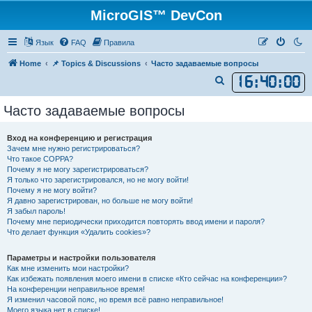
MicroGIS™ DevCon
Язык
FAQ
Правила
Home
📌 Topics & Discussions
Часто задаваемые вопросы
16
:
40
:
01
П
о
Часто задаваемые вопросы
и
с
Вход на конференцию и регистрация
к
Зачем мне нужно регистрироваться?
Что такое COPPA?
Почему я не могу зарегистрироваться?
Я только что зарегистрировался, но не могу войти!
Почему я не могу войти?
Я давно зарегистрирован, но больше не могу войти!
Я забыл пароль!
Почему мне периодически приходится повторять ввод имени и пароля?
Что делает функция «Удалить cookies»?
Параметры и настройки пользователя
Как мне изменить мои настройки?
Как избежать появления моего имени в списке «Кто сейчас на конференции»?
На конференции неправильное время!
Я изменил часовой пояс, но время всё равно неправильное!
Моего языка нет в списке!