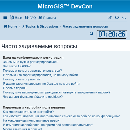
MicroGIS™ DevCon
Язык
FAQ
Правила
Home
📌 Topics & Discussions
Часто задаваемые вопросы
07
:
20
:
27
П
о
Часто задаваемые вопросы
и
с
Вход на конференцию и регистрация
к
Зачем мне нужно регистрироваться?
Что такое COPPA?
Почему я не могу зарегистрироваться?
Я только что зарегистрировался, но не могу войти!
Почему я не могу войти?
Я давно зарегистрирован, но больше не могу войти!
Я забыл пароль!
Почему мне периодически приходится повторять ввод имени и пароля?
Что делает функция «Удалить cookies»?
Параметры и настройки пользователя
Как мне изменить мои настройки?
Как избежать появления моего имени в списке «Кто сейчас на конференции»?
На конференции неправильное время!
Я изменил часовой пояс, но время всё равно неправильное!
Моего языка нет в списке!