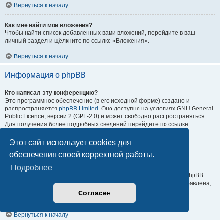
Вернуться к началу
Как мне найти мои вложения?
Чтобы найти список добавленных вами вложений, перейдите в ваш
личный раздел и щёлкните по ссылке «Вложения».
Вернуться к началу
Информация о phpBB
Кто написал эту конференцию?
Это программное обеспечение (в его исходной форме) создано и
распространяется
phpBB Limited
. Оно доступно на условиях GNU General
Public Licence, версии 2 (GPL-2.0) и может свободно распространяться.
Для получения более подробных сведений перейдите по ссылке
About phpBB
.
Этот сайт использует cookies для
Вернуться к началу
обеспечения своей корректной работы.
Подробнее
Почему здесь нет такой-то функции?
Это программное обеспечение было создано и лицензировано phpBB
Limited. Если вы считаете, что какая-то функция должна быть добавлена,
посетите
Центр идей phpBB
, где можно отдать свой голос за уже
Согласен
поданные идеи или предложить собственные.
Вернуться к началу