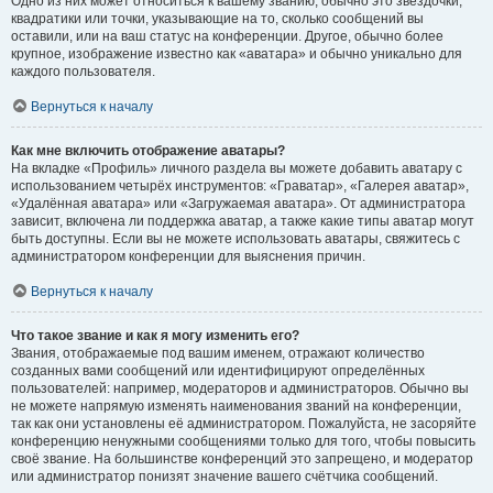
Одно из них может относиться к вашему званию, обычно это звёздочки,
квадратики или точки, указывающие на то, сколько сообщений вы
оставили, или на ваш статус на конференции. Другое, обычно более
крупное, изображение известно как «аватара» и обычно уникально для
каждого пользователя.
Вернуться к началу
Как мне включить отображение аватары?
На вкладке «Профиль» личного раздела вы можете добавить аватару с
использованием четырёх инструментов: «Граватар», «Галерея аватар»,
«Удалённая аватара» или «Загружаемая аватара». От администратора
зависит, включена ли поддержка аватар, а также какие типы аватар могут
быть доступны. Если вы не можете использовать аватары, свяжитесь с
администратором конференции для выяснения причин.
Вернуться к началу
Что такое звание и как я могу изменить его?
Звания, отображаемые под вашим именем, отражают количество
созданных вами сообщений или идентифицируют определённых
пользователей: например, модераторов и администраторов. Обычно вы
не можете напрямую изменять наименования званий на конференции,
так как они установлены её администратором. Пожалуйста, не засоряйте
конференцию ненужными сообщениями только для того, чтобы повысить
своё звание. На большинстве конференций это запрещено, и модератор
или администратор понизят значение вашего счётчика сообщений.