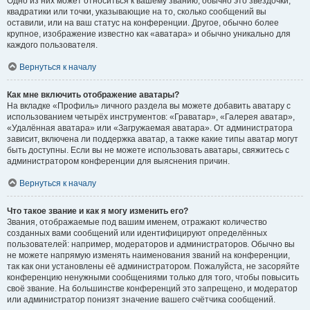
Одно из них может относиться к вашему званию, обычно это звёздочки,
квадратики или точки, указывающие на то, сколько сообщений вы
оставили, или на ваш статус на конференции. Другое, обычно более
крупное, изображение известно как «аватара» и обычно уникально для
каждого пользователя.
Вернуться к началу
Как мне включить отображение аватары?
На вкладке «Профиль» личного раздела вы можете добавить аватару с
использованием четырёх инструментов: «Граватар», «Галерея аватар»,
«Удалённая аватара» или «Загружаемая аватара». От администратора
зависит, включена ли поддержка аватар, а также какие типы аватар могут
быть доступны. Если вы не можете использовать аватары, свяжитесь с
администратором конференции для выяснения причин.
Вернуться к началу
Что такое звание и как я могу изменить его?
Звания, отображаемые под вашим именем, отражают количество
созданных вами сообщений или идентифицируют определённых
пользователей: например, модераторов и администраторов. Обычно вы
не можете напрямую изменять наименования званий на конференции,
так как они установлены её администратором. Пожалуйста, не засоряйте
конференцию ненужными сообщениями только для того, чтобы повысить
своё звание. На большинстве конференций это запрещено, и модератор
или администратор понизят значение вашего счётчика сообщений.