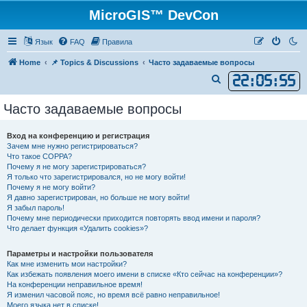
MicroGIS™ DevCon
Язык
FAQ
Правила
Home
📌 Topics & Discussions
Часто задаваемые вопросы
22
:
05
:
56
П
о
Часто задаваемые вопросы
и
с
Вход на конференцию и регистрация
к
Зачем мне нужно регистрироваться?
Что такое COPPA?
Почему я не могу зарегистрироваться?
Я только что зарегистрировался, но не могу войти!
Почему я не могу войти?
Я давно зарегистрирован, но больше не могу войти!
Я забыл пароль!
Почему мне периодически приходится повторять ввод имени и пароля?
Что делает функция «Удалить cookies»?
Параметры и настройки пользователя
Как мне изменить мои настройки?
Как избежать появления моего имени в списке «Кто сейчас на конференции»?
На конференции неправильное время!
Я изменил часовой пояс, но время всё равно неправильное!
Моего языка нет в списке!