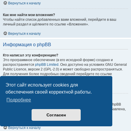
Вернуться к началу
Как мне найти мои вложения?
Чтобы найти список добавленных вами вложений, перейдите в ваш
личный раздел и щёлкните по ссылке «Вложения».
Вернуться к началу
Информация о phpBB
Кто написал эту конференцию?
Это программное обеспечение (в его исходной форме) создано и
распространяется
phpBB Limited
. Оно доступно на условиях GNU General
Public Licence, версии 2 (GPL-2.0) и может свободно распространяться.
Для получения более подробных сведений перейдите по ссылке
About phpBB
.
Этот сайт использует cookies для
Вернуться к началу
обеспечения своей корректной работы.
Подробнее
Почему здесь нет такой-то функции?
Это программное обеспечение было создано и лицензировано phpBB
Limited. Если вы считаете, что какая-то функция должна быть добавлена,
посетите
Центр идей phpBB
, где можно отдать свой голос за уже
Согласен
поданные идеи или предложить собственные.
Вернуться к началу