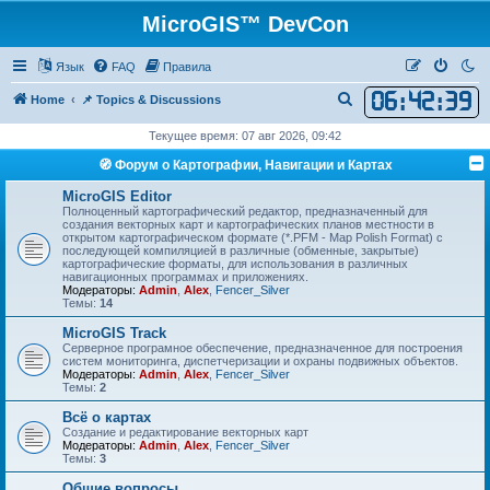
MicroGIS™ DevCon
Язык
FAQ
Правила
06
:
42
:
39
П
Home
📌 Topics & Discussions
о
Текущее время: 07 авг 2026, 09:42
и
🧭 Форум о Картографии, Навигации и Картах
с
MicroGIS Editor
к
Полноценный картографический редактор, предназначенный для
создания векторных карт и картографических планов местности в
открытом картографическом формате (*.PFM - Map Polish Format) с
последующей компиляцией в различные (обменные, закрытые)
картографические форматы, для использования в различных
навигационных программах и приложениях.
Модераторы:
Admin
,
Alex
,
Fencer_Silver
Темы:
14
MicroGIS Track
Cерверное програмное обеспечение, предназначенное для построения
систем мониторинга, диспетчеризации и охраны подвижных объектов.
Модераторы:
Admin
,
Alex
,
Fencer_Silver
Темы:
2
Всё о картах
Создание и редактирование векторных карт
Модераторы:
Admin
,
Alex
,
Fencer_Silver
Темы:
3
Общие вопросы