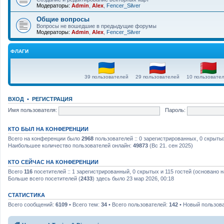
Модераторы:
Admin
,
Alex
,
Fencer_Silver
Общие вопросы
Вопросы не вошедшие в предыдущие форумы
Модераторы:
Admin
,
Alex
,
Fencer_Silver
ФЛАГИ
39 пользователей
29 пользователей
10 пользовате
ВХОД
•
РЕГИСТРАЦИЯ
Имя пользователя:
Пароль:
КТО БЫЛ НА КОНФЕРЕНЦИИ
Всего на конференции было
2968
пользователей :: 0 зарегистрированных, 0 скрытых
Наибольшее количество пользователей онлайн:
49873
(Вс 21. сен 2025)
КТО СЕЙЧАС НА КОНФЕРЕНЦИИ
Всего
116
посетителей :: 1 зарегистрированный, 0 скрытых и 115 гостей (основано 
Больше всего посетителей (
2433
) здесь было 23 мар 2026, 00:18
СТАТИСТИКА
Всего сообщений:
6109
• Всего тем:
34
• Всего пользователей:
142
• Новый пользов