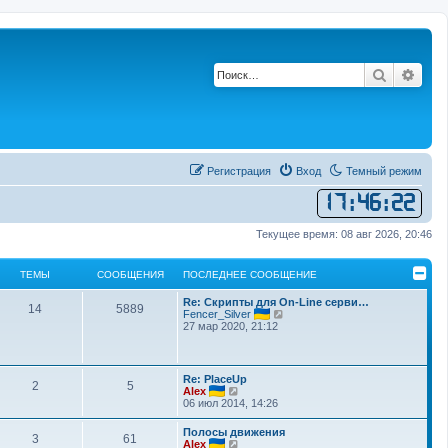
Поиск
Рас
Регистрация
Вход
Темный режим
17
:
46
:
22
Текущее время: 08 авг 2026, 20:46
ТЕМЫ
СООБЩЕНИЯ
ПОСЛЕДНЕЕ СООБЩЕНИЕ
Re: Скрипты для On-Line серви…
14
5889
П
Fencer_Silver
е
27 мар 2020, 21:12
р
е
й
т
Re: PlaceUp
2
5
и
П
Alex
к
е
06 июл 2014, 14:26
п
р
о
е
Полосы движения
с
3
61
й
П
Alex
л