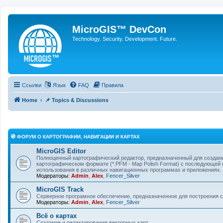
MicroGIS™ DevCon
Technology. Security. Development. Future.
Ссылки
Язык
FAQ
Правила
Home
📌 Topics & Discussions
🧭 ФОРУМ О КАРТОГРАФИИ, НАВИГАЦИИ И КАРТАХ
MicroGIS Editor
Полноценный картографический редактор, предназначенный для создани
картографическом формате (*.PFM - Map Polish Format) с последующей
использования в различных навигационных программах и приложениях.
Модераторы:
Admin
,
Alex
,
Fencer_Silver
MicroGIS Track
Cерверное програмное обеспечение, предназначенное для построения с
Модераторы:
Admin
,
Alex
,
Fencer_Silver
Всё о картах
Создание и редактирование векторных карт