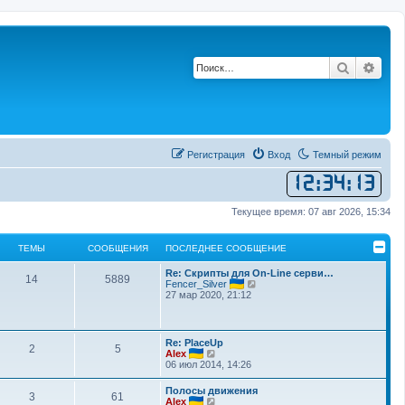
Поиск
Рас
Регистрация
Вход
Темный режим
12
:
34
:
13
Текущее время: 07 авг 2026, 15:34
ТЕМЫ
СООБЩЕНИЯ
ПОСЛЕДНЕЕ СООБЩЕНИЕ
Re: Скрипты для On-Line серви…
14
5889
П
Fencer_Silver
е
27 мар 2020, 21:12
р
е
й
т
Re: PlaceUp
2
5
и
П
Alex
к
е
06 июл 2014, 14:26
п
р
о
е
Полосы движения
с
3
61
й
П
Alex
л