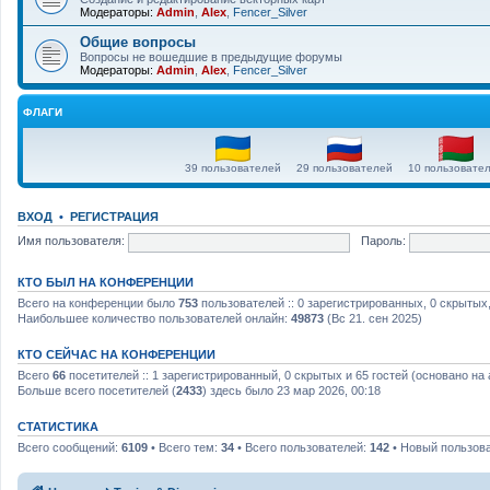
Модераторы:
Admin
,
Alex
,
Fencer_Silver
Общие вопросы
Вопросы не вошедшие в предыдущие форумы
Модераторы:
Admin
,
Alex
,
Fencer_Silver
ФЛАГИ
39 пользователей
29 пользователей
10 пользовате
ВХОД
•
РЕГИСТРАЦИЯ
Имя пользователя:
Пароль:
КТО БЫЛ НА КОНФЕРЕНЦИИ
Всего на конференции было
753
пользователей :: 0 зарегистрированных, 0 скрытых,
Наибольшее количество пользователей онлайн:
49873
(Вс 21. сен 2025)
КТО СЕЙЧАС НА КОНФЕРЕНЦИИ
Всего
66
посетителей :: 1 зарегистрированный, 0 скрытых и 65 гостей (основано на
Больше всего посетителей (
2433
) здесь было 23 мар 2026, 00:18
СТАТИСТИКА
Всего сообщений:
6109
• Всего тем:
34
• Всего пользователей:
142
• Новый пользов