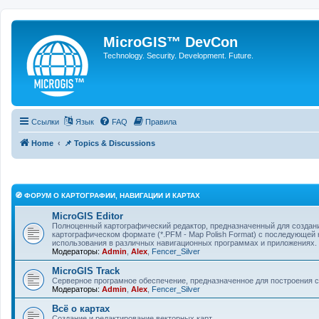
MicroGIS™ DevCon
Technology. Security. Development. Future.
Ссылки
Язык
FAQ
Правила
Home
📌 Topics & Discussions
🧭 ФОРУМ О КАРТОГРАФИИ, НАВИГАЦИИ И КАРТАХ
MicroGIS Editor
Полноценный картографический редактор, предназначенный для создани
картографическом формате (*.PFM - Map Polish Format) с последующей
использования в различных навигационных программах и приложениях.
Модераторы:
Admin
,
Alex
,
Fencer_Silver
MicroGIS Track
Cерверное програмное обеспечение, предназначенное для построения с
Модераторы:
Admin
,
Alex
,
Fencer_Silver
Всё о картах
Создание и редактирование векторных карт