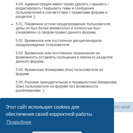
4.04. Администрация имеет право удалять / скрывать /
редактировать / закрывать темы и сообщения
пользователей в соответствии с правилами форума и
разделов.
#
5.01. Первичное устное предупреждение пользователя,
дабы он был более внимателен и полностью был
ознакомлен со сводом правил данного форума.
5.02. Временное или постоянное дисциплинарное
предупреждение пользователя.
5.03. Временное или постоянное ограничение на
возможность оставлять сообщения в любом из разделов
данного форума.
5.04. Временная блокировка (бан) пользователя на
форуме.
5.05. Разовая принудительная и перманентная блокировка
(бан) пользователя на форуме без возможности
разблокировки.
#
Этот сайт использует cookies для
Home
📌 Topics & Discussions
Часовой пояс:
UTC+03:00
обеспечения своей корректной работы.
Подробнее