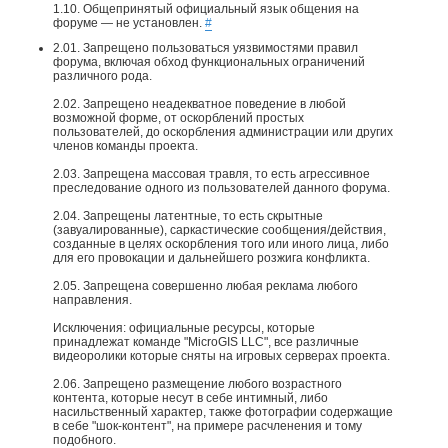
1.10. Общепринятый официальный язык общения на
форуме — не установлен.
#
2.01. Запрещено пользоваться уязвимостями правил
форума, включая обход функциональных ограничений
различного рода.
2.02. Запрещено неадекватное поведение в любой
возможной форме, от оскорблений простых
пользователей, до оскорбления администрации или других
членов команды проекта.
2.03. Запрещена массовая травля, то есть агрессивное
преследование одного из пользователей данного форума.
2.04. Запрещены латентные, то есть скрытные
(завуалированные), саркастические сообщения/действия,
созданные в целях оскорбления того или иного лица, либо
для его провокации и дальнейшего розжига конфликта.
2.05. Запрещена совершенно любая реклама любого
направления.
Исключения: официальные ресурсы, которые
принадлежат команде "MicroGIS LLC", все различные
видеоролики которые сняты на игровых серверах проекта.​
2.06. Запрещено размещение любого возрастного
контента, которые несут в себе интимный, либо
насильственный характер, также фотографии содержащие
в себе "шок-контент", на примере расчленения и тому
подобного.