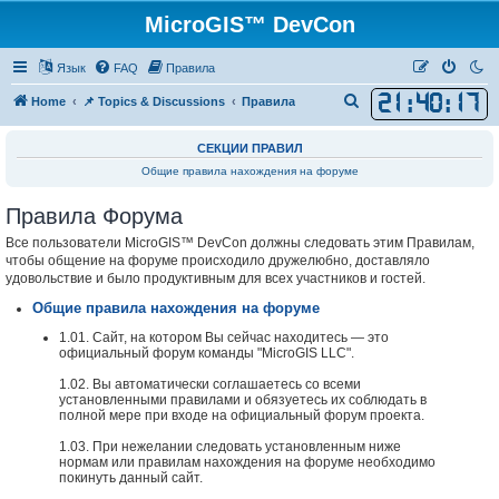
MicroGIS™ DevCon
Язык
FAQ
Правила
21
:
40
:
17
П
Home
📌 Topics & Discussions
Правила
о
СЕКЦИИ ПРАВИЛ
и
Общие правила нахождения на форуме
с
к
Правила Форума
Все пользователи MicroGIS™ DevCon должны следовать этим Правилам,
чтобы общение на форуме происходило дружелюбно, доставляло
удовольствие и было продуктивным для всех участников и гостей.
Общие правила нахождения на форуме
1.01. Сайт, на котором Вы сейчас находитесь — это
официальный форум команды "MicroGIS LLC".
1.02. Вы автоматически соглашаетесь со всеми
установленными правилами и обязуетесь их соблюдать в
полной мере при входе на официальный форум проекта.
1.03. При нежелании следовать установленным ниже
нормам или правилам нахождения на форуме необходимо
покинуть данный сайт.