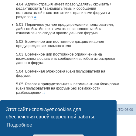
4.04. Администрация имеет право удалять / скрывать /
редактировать / закрывать темы и сообщения
пользователей в соответствии с правилами форума и
разделов.
#
5.01. Первичное устное предупреждение пользователя,
дабы он был более внимателен и полностью был
ознакомлен со сводом правил данного форума.
5.02. Временное или постоянное дисциплинарное
предупреждение пользователя.
5.03. Временное или постоянное ограничение на
возможность оставлять сообщения в любом из разделов
данного форума.
5.04. Временная блокировка (бан) пользователя на
форуме.
5.05. Разовая принудительная и перманентная блокировка
(бан) пользователя на форуме без возможности
разблокировки.
#
Этот сайт использует cookies для
Home
📌 Topics & Discussions
Часовой пояс:
UTC+03:00
обеспечения своей корректной работы.
Подробнее