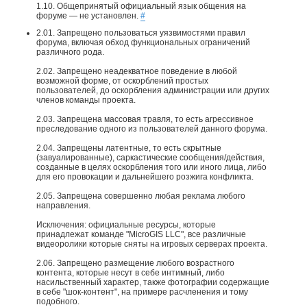
1.10. Общепринятый официальный язык общения на
форуме — не установлен.
#
2.01. Запрещено пользоваться уязвимостями правил
форума, включая обход функциональных ограничений
различного рода.
2.02. Запрещено неадекватное поведение в любой
возможной форме, от оскорблений простых
пользователей, до оскорбления администрации или других
членов команды проекта.
2.03. Запрещена массовая травля, то есть агрессивное
преследование одного из пользователей данного форума.
2.04. Запрещены латентные, то есть скрытные
(завуалированные), саркастические сообщения/действия,
созданные в целях оскорбления того или иного лица, либо
для его провокации и дальнейшего розжига конфликта.
2.05. Запрещена совершенно любая реклама любого
направления.
Исключения: официальные ресурсы, которые
принадлежат команде "MicroGIS LLC", все различные
видеоролики которые сняты на игровых серверах проекта.​
2.06. Запрещено размещение любого возрастного
контента, которые несут в себе интимный, либо
насильственный характер, также фотографии содержащие
в себе "шок-контент", на примере расчленения и тому
подобного.