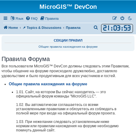
MicroGIS™ DevCon
Язык
FAQ
Правила
21
:
03
:
53
П
Home
📌 Topics & Discussions
Правила
о
СЕКЦИИ ПРАВИЛ
и
Общие правила нахождения на форуме
с
к
Правила Форума
Все пользователи MicroGIS™ DevCon должны следовать этим Правилам,
чтобы общение на форуме происходило дружелюбно, доставляло
удовольствие и было продуктивным для всех участников и гостей.
Общие правила нахождения на форуме
1.01. Сайт, на котором Вы сейчас находитесь — это
официальный форум команды "MicroGIS LLC".
1.02. Вы автоматически соглашаетесь со всеми
установленными правилами и обязуетесь их соблюдать в
полной мере при входе на официальный форум проекта.
1.03. При нежелании следовать установленным ниже
нормам или правилам нахождения на форуме необходимо
покинуть данный сайт.