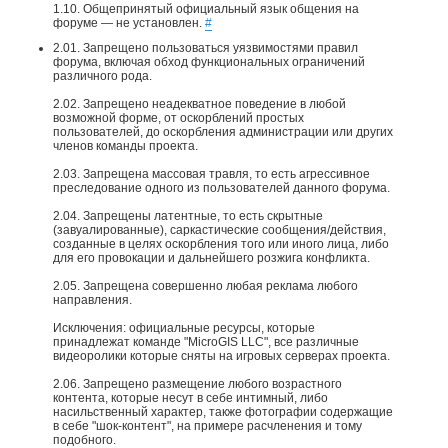
1.10. Общепринятый официальный язык общения на
форуме — не установлен.
#
2.01. Запрещено пользоваться уязвимостями правил
форума, включая обход функциональных ограничений
различного рода.
2.02. Запрещено неадекватное поведение в любой
возможной форме, от оскорблений простых
пользователей, до оскорбления администрации или других
членов команды проекта.
2.03. Запрещена массовая травля, то есть агрессивное
преследование одного из пользователей данного форума.
2.04. Запрещены латентные, то есть скрытные
(завуалированные), саркастические сообщения/действия,
созданные в целях оскорбления того или иного лица, либо
для его провокации и дальнейшего розжига конфликта.
2.05. Запрещена совершенно любая реклама любого
направления.
Исключения: официальные ресурсы, которые
принадлежат команде "MicroGIS LLC", все различные
видеоролики которые сняты на игровых серверах проекта.​
2.06. Запрещено размещение любого возрастного
контента, которые несут в себе интимный, либо
насильственный характер, также фотографии содержащие
в себе "шок-контент", на примере расчленения и тому
подобного.