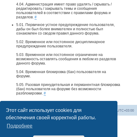
4.04. Администрация имеет право удалять / скрывать /
редактировать / закрывать темы и сообщения
пользователей в соответствии с правилами форума и
разделов.
#
5.01. Первичное устное предупреждение пользователя,
дабы он был более внимателен и полностью был
ознакомлен со сводом правил данного форума.
5.02. Временное или постоянное дисциплинарное
предупреждение пользователя.
5.03. Временное или постоянное ограничение на
возможность оставлять сообщения в любом из разделов
данного форума.
5.04. Временная блокировка (бан) пользователя на
форуме.
5.05. Разовая принудительная и перманентная блокировка
(бан) пользователя на форуме без возможности
разблокировки.
#
Этот сайт использует cookies для
Home
📌 Topics & Discussions
Часовой пояс:
UTC+03:00
обеспечения своей корректной работы.
Подробнее