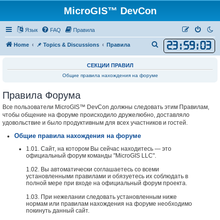
MicroGIS™ DevCon
Язык
FAQ
Правила
23
:
59
:
03
П
Home
📌 Topics & Discussions
Правила
о
СЕКЦИИ ПРАВИЛ
и
Общие правила нахождения на форуме
с
к
Правила Форума
Все пользователи MicroGIS™ DevCon должны следовать этим Правилам,
чтобы общение на форуме происходило дружелюбно, доставляло
удовольствие и было продуктивным для всех участников и гостей.
Общие правила нахождения на форуме
1.01. Сайт, на котором Вы сейчас находитесь — это
официальный форум команды "MicroGIS LLC".
1.02. Вы автоматически соглашаетесь со всеми
установленными правилами и обязуетесь их соблюдать в
полной мере при входе на официальный форум проекта.
1.03. При нежелании следовать установленным ниже
нормам или правилам нахождения на форуме необходимо
покинуть данный сайт.