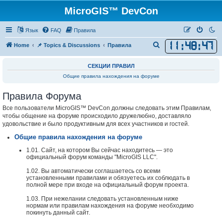
MicroGIS™ DevCon
Язык
FAQ
Правила
11
:
48
:
48
П
Home
📌 Topics & Discussions
Правила
о
СЕКЦИИ ПРАВИЛ
и
Общие правила нахождения на форуме
с
к
Правила Форума
Все пользователи MicroGIS™ DevCon должны следовать этим Правилам,
чтобы общение на форуме происходило дружелюбно, доставляло
удовольствие и было продуктивным для всех участников и гостей.
Общие правила нахождения на форуме
1.01. Сайт, на котором Вы сейчас находитесь — это
официальный форум команды "MicroGIS LLC".
1.02. Вы автоматически соглашаетесь со всеми
установленными правилами и обязуетесь их соблюдать в
полной мере при входе на официальный форум проекта.
1.03. При нежелании следовать установленным ниже
нормам или правилам нахождения на форуме необходимо
покинуть данный сайт.