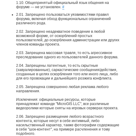
1.10. Общепринятый официальный язык общения на
форуме — не установлен.
#
2.01. Запрещено пользоваться уязвимостями правил
форума, включая обход функциональных ограничений
различного рода.
2.02. Запрещено неадекватное поведение в любой
возможной форме, от оскорблений простых
пользователей, до оскорбления администрации или других
членов команды проекта.
2.03. Запрещена массовая травля, то есть агрессивное
преследование одного из пользователей данного форума.
2.04. Запрещены латентные, то есть скрытные
(завуалированные), саркастические сообщения/действия,
созданные в целях оскорбления того или иного лица, либо
для его провокации и дальнейшего розжига конфликта.
2.05. Запрещена совершенно любая реклама любого
направления.
Исключения: официальные ресурсы, которые
принадлежат команде "MicroGIS LLC", все различные
видеоролики которые сняты на игровых серверах проекта.​
2.06. Запрещено размещение любого возрастного
контента, которые несут в себе интимный, либо
насильственный характер, также фотографии содержащие
в себе "шок-контент", на примере расчленения и тому
подобного.