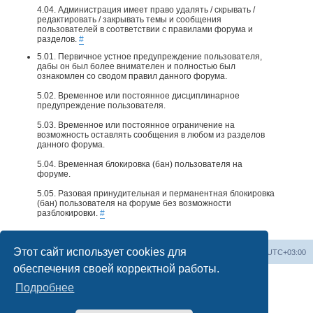
4.04. Администрация имеет право удалять / скрывать /
редактировать / закрывать темы и сообщения
пользователей в соответствии с правилами форума и
разделов.
#
5.01. Первичное устное предупреждение пользователя,
дабы он был более внимателен и полностью был
ознакомлен со сводом правил данного форума.
5.02. Временное или постоянное дисциплинарное
предупреждение пользователя.
5.03. Временное или постоянное ограничение на
возможность оставлять сообщения в любом из разделов
данного форума.
5.04. Временная блокировка (бан) пользователя на
форуме.
5.05. Разовая принудительная и перманентная блокировка
(бан) пользователя на форуме без возможности
разблокировки.
#
Этот сайт использует cookies для
Home
📌 Topics & Discussions
Часовой пояс:
UTC+03:00
обеспечения своей корректной работы.
Подробнее