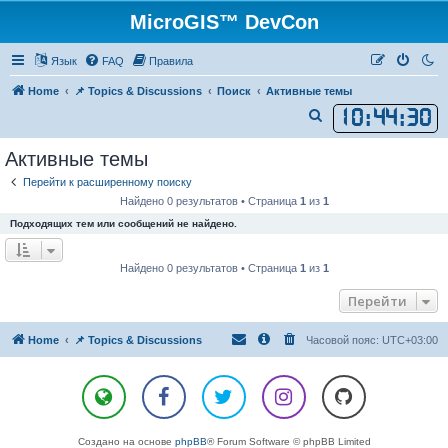
MicroGIS™ DevCon
Язык
FAQ
Правила
Home
📌 Topics & Discussions
Поиск
Активные темы
10
:
44
:
30
П
о
Активные темы
и
Перейти к расширенному поиску
с
Найдено 0 результатов • Страница
1
из
1
к
Подходящих тем или сообщений не найдено.
Найдено 0 результатов • Страница
1
из
1
Перейти
Home
📌 Topics & Discussions
Часовой пояс:
UTC+03:00
Создано на основе
phpBB
® Forum Software © phpBB Limited