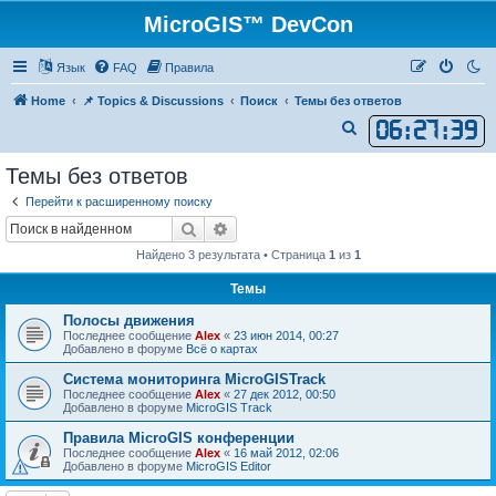
MicroGIS™ DevCon
Язык
FAQ
Правила
Home
📌 Topics & Discussions
Поиск
Темы без ответов
06
:
27
:
39
П
о
Темы без ответов
и
Перейти к расширенному поиску
с
Поиск
Расширенный поиск
к
Найдено 3 результата • Страница
1
из
1
Темы
Полосы движения
Последнее сообщение
Alex
«
23 июн 2014, 00:27
Добавлено в форуме
Всё о картах
Система мониторинга MicroGISTrack
Последнее сообщение
Alex
«
27 дек 2012, 00:50
Добавлено в форуме
MicroGIS Track
Правила MicroGIS конференции
Последнее сообщение
Alex
«
16 май 2012, 02:06
Добавлено в форуме
MicroGIS Editor