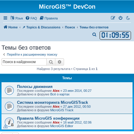
MicroGIS™ DevCon
Язык
FAQ
Правила
Home
📌 Topics & Discussions
Поиск
Темы без ответов
01
:
09
:
55
П
о
Темы без ответов
и
Перейти к расширенному поиску
с
Поиск
Расширенный поиск
к
Найдено 3 результата • Страница
1
из
1
Темы
Полосы движения
Последнее сообщение
Alex
«
23 июн 2014, 00:27
Добавлено в форуме
Всё о картах
Система мониторинга MicroGISTrack
Последнее сообщение
Alex
«
27 дек 2012, 00:50
Добавлено в форуме
MicroGIS Track
Правила MicroGIS конференции
Последнее сообщение
Alex
«
16 май 2012, 02:06
Добавлено в форуме
MicroGIS Editor