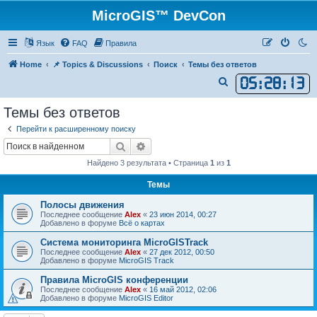
MicroGIS™ DevCon
Язык
FAQ
Правила
Home
📌 Topics & Discussions
Поиск
Темы без ответов
05
:
28
:
13
П
о
Темы без ответов
и
Перейти к расширенному поиску
с
Поиск
Расширенный поиск
к
Найдено 3 результата • Страница
1
из
1
Темы
Полосы движения
Последнее сообщение
Alex
«
23 июн 2014, 00:27
Добавлено в форуме
Всё о картах
Система мониторинга MicroGISTrack
Последнее сообщение
Alex
«
27 дек 2012, 00:50
Добавлено в форуме
MicroGIS Track
Правила MicroGIS конференции
Последнее сообщение
Alex
«
16 май 2012, 02:06
Добавлено в форуме
MicroGIS Editor