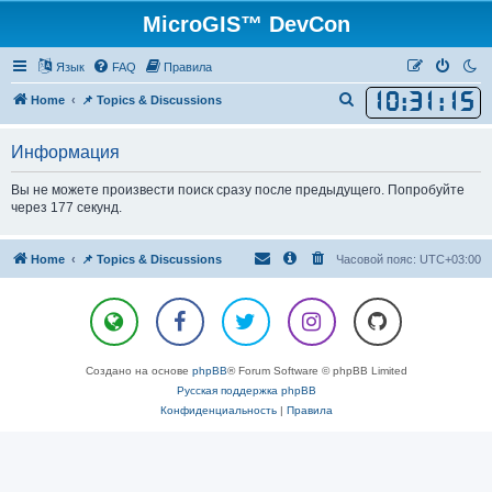
MicroGIS™ DevCon
Язык
FAQ
Правила
10
:
31
:
15
П
Home
📌 Topics & Discussions
о
Информация
и
с
Вы не можете произвести поиск сразу после предыдущего. Попробуйте
к
через 177 секунд.
Home
📌 Topics & Discussions
Часовой пояс:
UTC+03:00
Создано на основе
phpBB
® Forum Software © phpBB Limited
Русская поддержка phpBB
Конфиденциальность
|
Правила