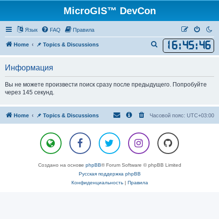
MicroGIS™ DevCon
Язык
FAQ
Правила
16
:
45
:
46
П
Home
📌 Topics & Discussions
о
Информация
и
с
Вы не можете произвести поиск сразу после предыдущего. Попробуйте
к
через 145 секунд.
Home
📌 Topics & Discussions
Часовой пояс:
UTC+03:00
Создано на основе
phpBB
® Forum Software © phpBB Limited
Русская поддержка phpBB
Конфиденциальность
|
Правила