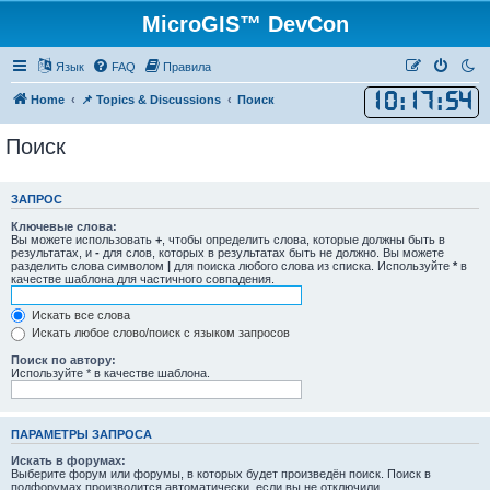
MicroGIS™ DevCon
Язык
FAQ
Правила
10
:
17
:
54
Home
📌 Topics & Discussions
Поиск
Поиск
ЗАПРОС
Ключевые слова:
Вы можете использовать
+
, чтобы определить слова, которые должны быть в
результатах, и
-
для слов, которых в результатах быть не должно. Вы можете
разделить слова символом
|
для поиска любого слова из списка. Используйте
*
в
качестве шаблона для частичного совпадения.
Искать все слова
Искать любое слово/поиск с языком запросов
Поиск по автору:
Используйте * в качестве шаблона.
ПАРАМЕТРЫ ЗАПРОСА
Искать в форумах:
Выберите форум или форумы, в которых будет произведён поиск. Поиск в
подфорумах производится автоматически, если вы не отключили