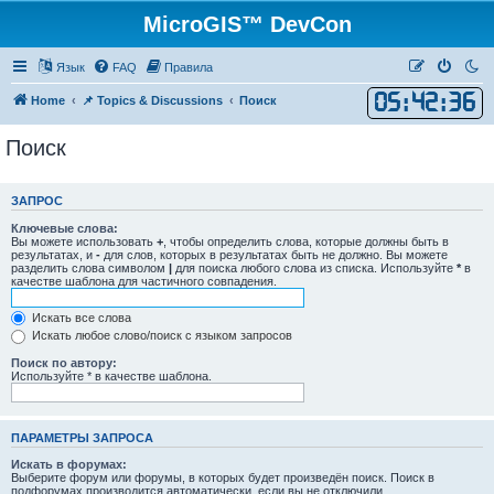
MicroGIS™ DevCon
Язык
FAQ
Правила
05
:
42
:
36
Home
📌 Topics & Discussions
Поиск
Поиск
ЗАПРОС
Ключевые слова:
Вы можете использовать
+
, чтобы определить слова, которые должны быть в
результатах, и
-
для слов, которых в результатах быть не должно. Вы можете
разделить слова символом
|
для поиска любого слова из списка. Используйте
*
в
качестве шаблона для частичного совпадения.
Искать все слова
Искать любое слово/поиск с языком запросов
Поиск по автору:
Используйте * в качестве шаблона.
ПАРАМЕТРЫ ЗАПРОСА
Искать в форумах:
Выберите форум или форумы, в которых будет произведён поиск. Поиск в
подфорумах производится автоматически, если вы не отключили