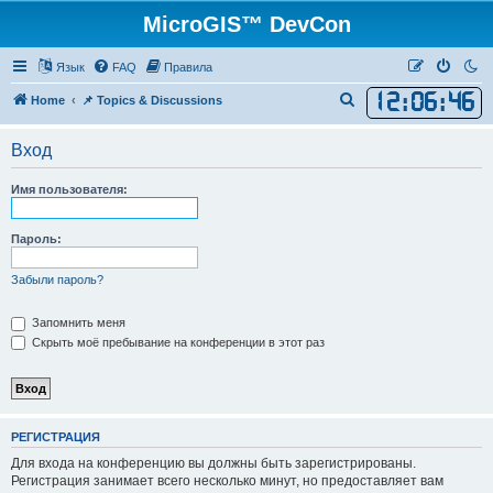
MicroGIS™ DevCon
Язык
FAQ
Правила
12
:
06
:
46
П
Home
📌 Topics & Discussions
о
Вход
и
с
Имя пользователя:
к
Пароль:
Забыли пароль?
Запомнить меня
Скрыть моё пребывание на конференции в этот раз
РЕГИСТРАЦИЯ
Для входа на конференцию вы должны быть зарегистрированы.
Регистрация занимает всего несколько минут, но предоставляет вам