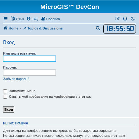
MicroGIS™ DevCon
Язык
FAQ
Правила
18
:
55
:
50
П
Home
📌 Topics & Discussions
о
Вход
и
с
Имя пользователя:
к
Пароль:
Забыли пароль?
Запомнить меня
Скрыть моё пребывание на конференции в этот раз
РЕГИСТРАЦИЯ
Для входа на конференцию вы должны быть зарегистрированы.
Регистрация занимает всего несколько минут, но предоставляет вам