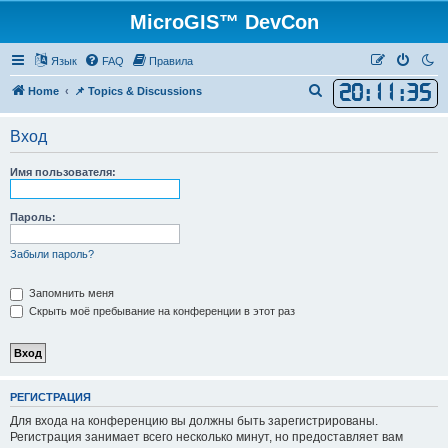
MicroGIS™ DevCon
Язык
FAQ
Правила
20
:
11
:
35
П
Home
📌 Topics & Discussions
о
Вход
и
с
Имя пользователя:
к
Пароль:
Забыли пароль?
Запомнить меня
Скрыть моё пребывание на конференции в этот раз
РЕГИСТРАЦИЯ
Для входа на конференцию вы должны быть зарегистрированы.
Регистрация занимает всего несколько минут, но предоставляет вам