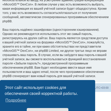
необязательной ко вводу, на усмотрение администрации конференции
«MicroGIS™ DevCon». В любом случае у вас есть возможность выбрать,
какая информация из вашей учётной записи будет общедоступна. Кроме
того, у вас есть возможность согласиться/отказаться от получения
сообщений, автоматически сгенерированных программным обеспечением
phpBB.
Ваш пароль надёжно зашифрован (односторонним хэшированием).
Однако не рекомендуется использовать этот же самый пароль,
регистрируясь на других сайтах. Ваш пароль является средством доступа
к вашей учётной записи на форумах «MicroGIS™ DevCon», пожалуйста,
храните его в тайне, ни при каких обстоятельствах ни представители
«MicroGIS™ DevCon», ни phpBB Limited, ни другое третье лицо не вправе
спрашивать ваш пароль. В случае, если вы забудете ваш пароль к вашей
учётной записи, вы сможете воспользоваться функцией восстановления
пароля «Забыли пароль?», предусмотренной программным
обеспечением phpBB. Вам будет необходимо ввести ваше имя
пользователя и ваш адрес email, после чего программное обеспечение
phpBB сгенерирует вам новый пароль для вашей учётной записи.
Этот сайт использует cookies для
Home
📌 Topics & Discussions
Часовой пояс:
UTC+03:00
обеспечения своей корректной работы.
Подробнее