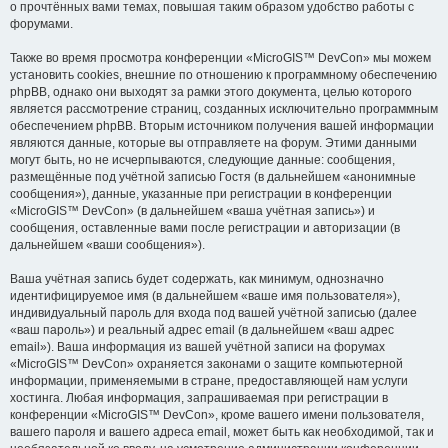
о прочтённых вами темах, повышая таким образом удобство работы с
форумами.
Также во время просмотра конференции «MicroGIS™ DevCon» мы можем
установить cookies, внешние по отношению к программному обеспечению
phpBB, однако они выходят за рамки этого документа, целью которого
является рассмотрение страниц, созданных исключительно программным
обеспечением phpBB. Вторым источником получения вашей информации
являются данные, которые вы отправляете на форум. Этими данными
могут быть, но не исчерпываются, следующие данные: сообщения,
размещённые под учётной записью Гостя (в дальнейшем «анонимные
сообщения»), данные, указанные при регистрации в конференции
«MicroGIS™ DevCon» (в дальнейшем «ваша учётная запись») и
сообщения, оставленные вами после регистрации и авторизации (в
дальнейшем «ваши сообщения»).
Ваша учётная запись будет содержать, как минимум, однозначно
идентифицируемое имя (в дальнейшем «ваше имя пользователя»),
индивидуальный пароль для входа под вашей учётной записью (далее
«ваш пароль») и реальный адрес email (в дальнейшем «ваш адрес
email»). Ваша информация из вашей учётной записи на форумах
«MicroGIS™ DevCon» охраняется законами о защите компьютерной
информации, применяемыми в стране, предоставляющей нам услуги
хостинга. Любая информация, запрашиваемая при регистрации в
конференции «MicroGIS™ DevCon», кроме вашего имени пользователя,
вашего пароля и вашего адреса email, может быть как необходимой, так и