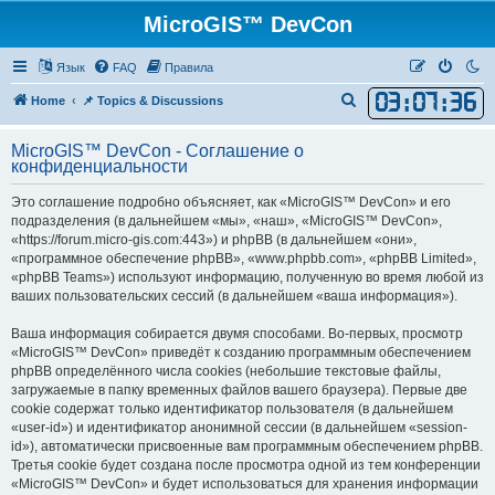
MicroGIS™ DevCon
Язык
FAQ
Правила
03
:
07
:
36
П
Home
📌 Topics & Discussions
о
MicroGIS™ DevCon - Соглашение о
и
конфиденциальности
с
Это соглашение подробно объясняет, как «MicroGIS™ DevCon» и его
к
подразделения (в дальнейшем «мы», «наш», «MicroGIS™ DevCon»,
«https://forum.micro-gis.com:443») и phpBB (в дальнейшем «они»,
«программное обеспечение phpBB», «www.phpbb.com», «phpBB Limited»,
«phpBB Teams») используют информацию, полученную во время любой из
ваших пользовательских сессий (в дальнейшем «ваша информация»).
Ваша информация собирается двумя способами. Во-первых, просмотр
«MicroGIS™ DevCon» приведёт к созданию программным обеспечением
phpBB определённого числа cookies (небольшие текстовые файлы,
загружаемые в папку временных файлов вашего браузера). Первые две
cookie содержат только идентификатор пользователя (в дальнейшем
«user-id») и идентификатор анонимной сессии (в дальнейшем «session-
id»), автоматически присвоенные вам программным обеспечением phpBB.
Третья cookie будет создана после просмотра одной из тем конференции
«MicroGIS™ DevCon» и будет использоваться для хранения информации