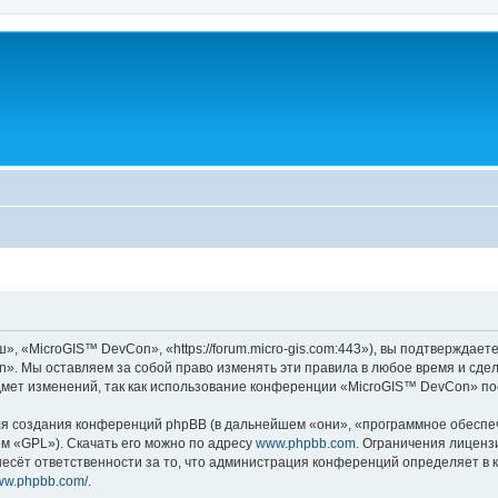
«MicroGIS™ DevCon», «https://forum.micro-gis.com:443»), вы подтверждаете
». Мы оставляем за собой право изменять эти правила в любое время и сдела
дмет изменений, так как использование конференции «MicroGIS™ DevCon» по
 создания конференций phpBB (в дальнейшем «они», «программное обеспече
ем «GPL»). Скачать его можно по адресу
www.phpbb.com
. Ограничения лиценз
есёт ответственности за то, что администрация конференций определяет в к
www.phpbb.com/
.