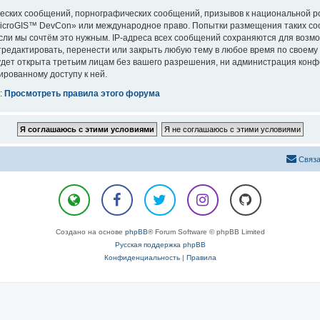
еских сообщений, порнографических сообщений, призывов к национальной р
«MicroGIS™ DevCon» или международное право. Попытки размещения таких с
сли мы сочтём это нужным. IP-адреса всех сообщений сохраняются для возмо
дактировать, перенести или закрыть любую тему в любое время по своему у
удет открыта третьим лицам без вашего разрешения, ни администрация конф
ированному доступу к ней.
:
Просмотреть правила этого форума
Связа
Создано на основе
phpBB
® Forum Software © phpBB Limited
Русская поддержка phpBB
Конфиденциальность
|
Правила