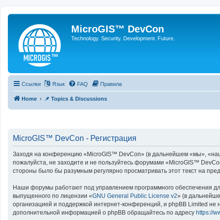
MicroGIS™ DevCon
Technology. Security. Development. Future.
Ссылки
Язык
FAQ
Правила
Home
📌 Topics & Discussions
MicroGIS™ DevCon - Регистрация
Заходя на конференцию «MicroGIS™ DevCon» (в дальнейшем «мы», «наш», 
пожалуйста, не заходите и не пользуйтесь форумами «MicroGIS™ DevCon
стороны было бы разумным регулярно просматривать этот текст на пре
Наши форумы работают под управлением программного обеспечения для
выпущенного по лицензии «
GNU General Public License v2
» (в дальнейш
организацией и поддержкой интернет-конференций, и phpBB Limited не н
дополнительной информацией о phpBB обращайтесь по адресу
https://