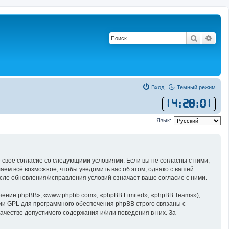
Поиск
Рас
Вход
Темный режим
14
:
28
:
01
Язык:
 своё согласие со следующими условиями. Если вы не согласны с ними,
ем всё возможное, чтобы уведомить вас об этом, однако с вашей
сле обновления/исправления условий означает ваше согласие с ними.
ние phpBB», «www.phpbb.com», «phpBB Limited», «phpBB Teams»),
ии GPL для программного обеспечения phpBB строго связаны с
ачестве допустимого содержания и/или поведения в них. За