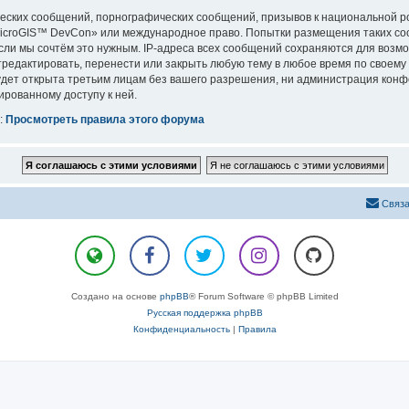
еских сообщений, порнографических сообщений, призывов к национальной р
«MicroGIS™ DevCon» или международное право. Попытки размещения таких с
сли мы сочтём это нужным. IP-адреса всех сообщений сохраняются для возмо
дактировать, перенести или закрыть любую тему в любое время по своему у
удет открыта третьим лицам без вашего разрешения, ни администрация конф
ированному доступу к ней.
:
Просмотреть правила этого форума
Связа
Создано на основе
phpBB
® Forum Software © phpBB Limited
Русская поддержка phpBB
Конфиденциальность
|
Правила