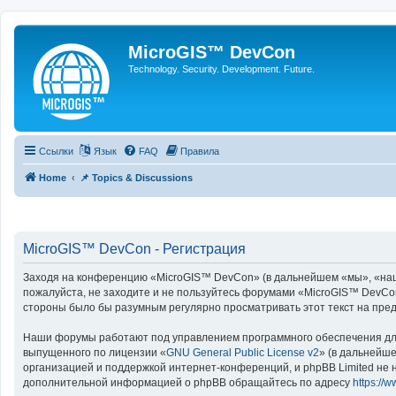
MicroGIS™ DevCon
Technology. Security. Development. Future.
Ссылки
Язык
FAQ
Правила
Home
📌 Topics & Discussions
MicroGIS™ DevCon - Регистрация
Заходя на конференцию «MicroGIS™ DevCon» (в дальнейшем «мы», «наш», 
пожалуйста, не заходите и не пользуйтесь форумами «MicroGIS™ DevCon
стороны было бы разумным регулярно просматривать этот текст на пре
Наши форумы работают под управлением программного обеспечения для
выпущенного по лицензии «
GNU General Public License v2
» (в дальнейш
организацией и поддержкой интернет-конференций, и phpBB Limited не н
дополнительной информацией о phpBB обращайтесь по адресу
https://