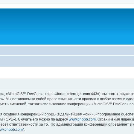
«MicroGIS™ DevCon», «https://forum.micro-gis.com:443»), вы подтверждаете
». Мы оставляем за собой право изменять эти правила в любое время и сдела
дмет изменений, так как использование конференции «MicroGIS™ DevCon» по
 создания конференций phpBB (в дальнейшем «они», «программное обеспече
ем «GPL»). Скачать его можно по адресу
www.phpbb.com
. Ограничения лиценз
есёт ответственности за то, что администрация конференций определяет в к
www.phpbb.com/
.