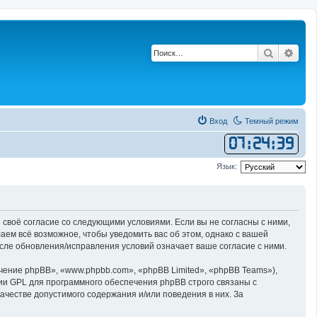
Поиск
Рас
Вход
Темный режим
07
:
24
:
39
Язык:
 своё согласие со следующими условиями. Если вы не согласны с ними,
ем всё возможное, чтобы уведомить вас об этом, однако с вашей
сле обновления/исправления условий означает ваше согласие с ними.
ние phpBB», «www.phpbb.com», «phpBB Limited», «phpBB Teams»),
ии GPL для программного обеспечения phpBB строго связаны с
ачестве допустимого содержания и/или поведения в них. За