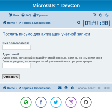
MicroGIS™ DevCon
Язык
FAQ
Правила
07
:
41
:
38
П
Home
📌 Topics & Discussions
о
Послать письмо для активации учётной записи
и
с
Имя пользователя:
к
Адрес email:
Адрес email, связанный с вашей учётной записью. Если вы не изменили его в
Личном разделе, то это адрес email, указанный вами при регистрации.
Home
📌 Topics & Discussions
Часовой пояс:
UTC+03:00