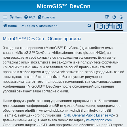
MicroGIS™ DevCon
Язык
FAQ
Правила
13
:
34
:
28
П
Home
📌 Topics & Discussions
о
MicroGIS™ DevCon - Общие правила
и
с
Заходя на конференцию «MicroGIS™ DevCon» (в дальнейшем «мы»,
«наш», «MicroGIS™ DevCon», «https://forum.micro-gis.com:443»), вы
к
подтверждаете своё согласие со следующими условиями. Если вы не
согласны с ними, пожалуйста, не заходите и не пользуйтесь форумами
«MicroGIS™ DevCon». Мы оставляем за собой право изменять эти
правила в любое время и сделаем всё возможное, чтобы уведомить вас об
этом, однако с вашей стороны было бы разумным регулярно
просматривать этот текст на предмет изменений, так как использование
конференции «MicroGIS™ DevCon» после обновления/исправления
условий означает ваше согласие с ними.
Наши форумы работают под управлением программного обеспечения
для создания конференций phpBB (в дальнейшем «они», «программное
обеспечение phpBB», «www.phpbb.com», «phpBB Limited», «phpBB
Teams»), выпущенного по лицензии «
GNU General Public License v2
» (в
дальнейшем «GPL»). Скачать его можно по адресу
www.phpbb.com
.
Ограничения лицензии GPL для программного обеспечения phpBB строго