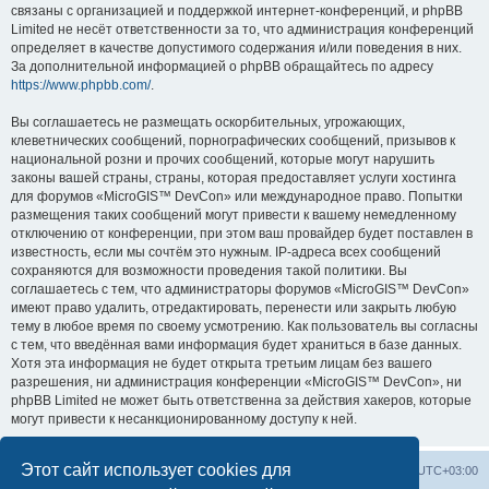
связаны с организацией и поддержкой интернет-конференций, и phpBB
Limited не несёт ответственности за то, что администрация конференций
определяет в качестве допустимого содержания и/или поведения в них.
За дополнительной информацией о phpBB обращайтесь по адресу
https://www.phpbb.com/
.
Вы соглашаетесь не размещать оскорбительных, угрожающих,
клеветнических сообщений, порнографических сообщений, призывов к
национальной розни и прочих сообщений, которые могут нарушить
законы вашей страны, страны, которая предоставляет услуги хостинга
для форумов «MicroGIS™ DevCon» или международное право. Попытки
размещения таких сообщений могут привести к вашему немедленному
отключению от конференции, при этом ваш провайдер будет поставлен в
известность, если мы сочтём это нужным. IP-адреса всех сообщений
сохраняются для возможности проведения такой политики. Вы
соглашаетесь с тем, что администраторы форумов «MicroGIS™ DevCon»
имеют право удалить, отредактировать, перенести или закрыть любую
тему в любое время по своему усмотрению. Как пользователь вы согласны
с тем, что введённая вами информация будет храниться в базе данных.
Хотя эта информация не будет открыта третьим лицам без вашего
разрешения, ни администрация конференции «MicroGIS™ DevCon», ни
phpBB Limited не может быть ответственна за действия хакеров, которые
могут привести к несанкционированному доступу к ней.
Этот сайт использует cookies для
Home
📌 Topics & Discussions
Часовой пояс:
UTC+03:00