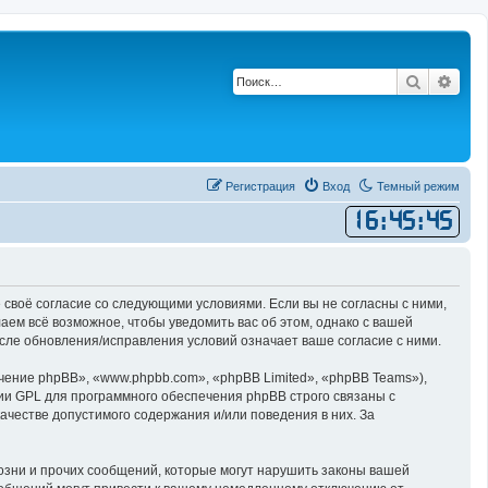
Поиск
Рас
Регистрация
Вход
Темный режим
16
:
45
:
45
 своё согласие со следующими условиями. Если вы не согласны с ними,
ем всё возможное, чтобы уведомить вас об этом, однако с вашей
сле обновления/исправления условий означает ваше согласие с ними.
ние phpBB», «www.phpbb.com», «phpBB Limited», «phpBB Teams»),
ии GPL для программного обеспечения phpBB строго связаны с
ачестве допустимого содержания и/или поведения в них. За
озни и прочих сообщений, которые могут нарушить законы вашей