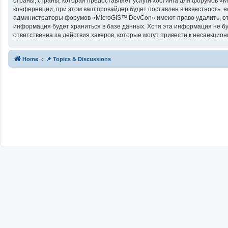
страны, страны, которая предоставляет услуги хостинга для форумов 
конференции, при этом ваш провайдер будет поставлен в известность, е
администраторы форумов «MicroGIS™ DevCon» имеют право удалить, отре
информация будет храниться в базе данных. Хотя эта информация не б
ответственна за действия хакеров, которые могут привести к несанкцион
Home
📌 Topics & Discussions