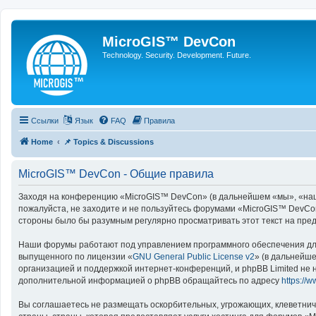
MicroGIS™ DevCon
Technology. Security. Development. Future.
Ссылки
Язык
FAQ
Правила
Home
📌 Topics & Discussions
MicroGIS™ DevCon - Общие правила
Заходя на конференцию «MicroGIS™ DevCon» (в дальнейшем «мы», «наш», 
пожалуйста, не заходите и не пользуйтесь форумами «MicroGIS™ DevCon
стороны было бы разумным регулярно просматривать этот текст на пре
Наши форумы работают под управлением программного обеспечения для
выпущенного по лицензии «
GNU General Public License v2
» (в дальнейш
организацией и поддержкой интернет-конференций, и phpBB Limited не н
дополнительной информацией о phpBB обращайтесь по адресу
https://
Вы соглашаетесь не размещать оскорбительных, угрожающих, клеветнич