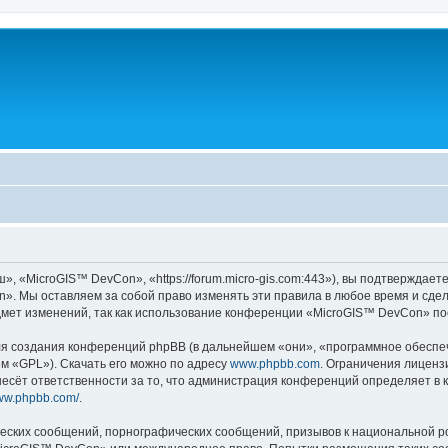
«MicroGIS™ DevCon», «https://forum.micro-gis.com:443»), вы подтверждаете
». Мы оставляем за собой право изменять эти правила в любое время и сдела
дмет изменений, так как использование конференции «MicroGIS™ DevCon» по
 создания конференций phpBB (в дальнейшем «они», «программное обеспече
ем «GPL»). Скачать его можно по адресу
www.phpbb.com
. Ограничения лиценз
есёт ответственности за то, что администрация конференций определяет в к
www.phpbb.com/
.
еских сообщений, порнографических сообщений, призывов к национальной р