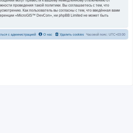
ообщений могут привести к вашему немедленному отключению от
жности проведения такой политики. Вы соглашаетесь с тем, что
смотрению. Как пользователь вы согласны с тем, что введённая вами
еренции «MicroGIS™ DevCon», ни phpBB Limited не может быть
ться с администрацией
О нас
Удалить cookies
Часовой пояс:
UTC+03:00