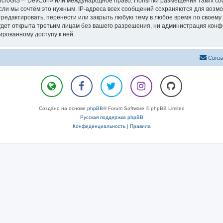
«MicroGIS™ DevCon» или международное право. Попытки размещения таких с
сли мы сочтём это нужным. IP-адреса всех сообщений сохраняются для возмо
дактировать, перенести или закрыть любую тему в любое время по своему у
удет открыта третьим лицам без вашего разрешения, ни администрация конф
ированному доступу к ней.
Связа
Создано на основе
phpBB
® Forum Software © phpBB Limited
Русская поддержка phpBB
Конфиденциальность
|
Правила