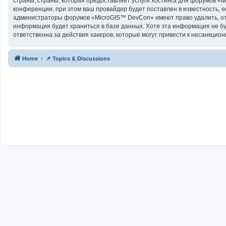
страны, страны, которая предоставляет услуги хостинга для форумов 
конференции, при этом ваш провайдер будет поставлен в известность, е
администраторы форумов «MicroGIS™ DevCon» имеют право удалить, отре
информация будет храниться в базе данных. Хотя эта информация не б
ответственна за действия хакеров, которые могут привести к несанкцион
Home
📌 Topics & Discussions