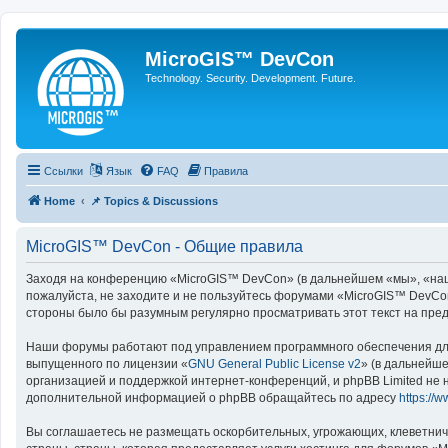
MicroGIS™ DevCon
Technology. Security. Development. Future.
Ссылки
Язык
FAQ
Правила
Home
📌 Topics & Discussions
MicroGIS™ DevCon - Общие правила
Заходя на конференцию «MicroGIS™ DevCon» (в дальнейшем «мы», «наш», 
пожалуйста, не заходите и не пользуйтесь форумами «MicroGIS™ DevCon
стороны было бы разумным регулярно просматривать этот текст на пре
Наши форумы работают под управлением программного обеспечения для
выпущенного по лицензии «
GNU General Public License v2
» (в дальнейш
организацией и поддержкой интернет-конференций, и phpBB Limited не н
дополнительной информацией о phpBB обращайтесь по адресу
https://
Вы соглашаетесь не размещать оскорбительных, угрожающих, клеветнич