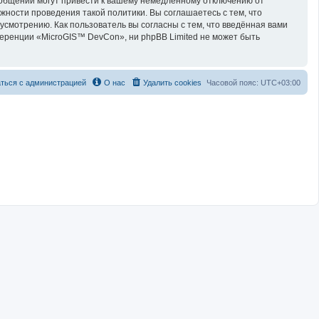
ообщений могут привести к вашему немедленному отключению от
жности проведения такой политики. Вы соглашаетесь с тем, что
смотрению. Как пользователь вы согласны с тем, что введённая вами
еренции «MicroGIS™ DevCon», ни phpBB Limited не может быть
ться с администрацией
О нас
Удалить cookies
Часовой пояс:
UTC+03:00