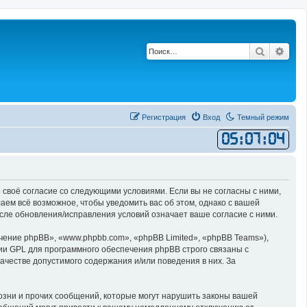
Поиск
Рас
Регистрация
Вход
Темный режим
05
:
07
:
04
 своё согласие со следующими условиями. Если вы не согласны с ними,
ем всё возможное, чтобы уведомить вас об этом, однако с вашей
сле обновления/исправления условий означает ваше согласие с ними.
ние phpBB», «www.phpbb.com», «phpBB Limited», «phpBB Teams»),
ии GPL для программного обеспечения phpBB строго связаны с
ачестве допустимого содержания и/или поведения в них. За
озни и прочих сообщений, которые могут нарушить законы вашей