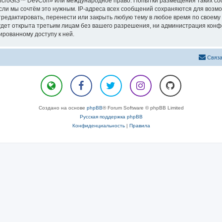
«MicroGIS™ DevCon» или международное право. Попытки размещения таких с
сли мы сочтём это нужным. IP-адреса всех сообщений сохраняются для возмо
дактировать, перенести или закрыть любую тему в любое время по своему у
удет открыта третьим лицам без вашего разрешения, ни администрация конф
ированному доступу к ней.
Связа
Создано на основе
phpBB
® Forum Software © phpBB Limited
Русская поддержка phpBB
Конфиденциальность
|
Правила