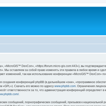
«MicroGIS™ DevCon», «https://forum.micro-gis.com:443»), вы подтверждаете
». Мы оставляем за собой право изменять эти правила в любое время и сдела
дмет изменений, так как использование конференции «MicroGIS™ DevCon» по
 создания конференций phpBB (в дальнейшем «они», «программное обеспече
ем «GPL»). Скачать его можно по адресу
www.phpbb.com
. Ограничения лиценз
есёт ответственности за то, что администрация конференций определяет в к
www.phpbb.com/
.
еских сообщений, порнографических сообщений, призывов к национальной р