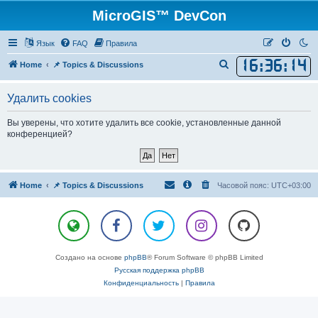
MicroGIS™ DevCon
Язык
FAQ
Правила
16
:
36
:
14
П
Home
📌 Topics & Discussions
о
Удалить cookies
и
с
Вы уверены, что хотите удалить все cookie, установленные данной
к
конференцией?
Home
📌 Topics & Discussions
Часовой пояс:
UTC+03:00
Создано на основе
phpBB
® Forum Software © phpBB Limited
Русская поддержка phpBB
Конфиденциальность
|
Правила