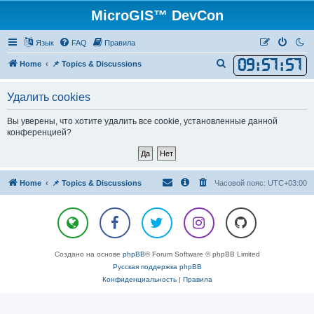
MicroGIS™ DevCon
Язык
FAQ
Правила
09
:
57
:
57
П
Home
📌 Topics & Discussions
о
Удалить cookies
и
с
Вы уверены, что хотите удалить все cookie, установленные данной
к
конференцией?
Home
📌 Topics & Discussions
Часовой пояс:
UTC+03:00
Создано на основе
phpBB
® Forum Software © phpBB Limited
Русская поддержка phpBB
Конфиденциальность
|
Правила