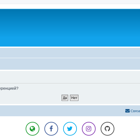
ференцией?
Связа