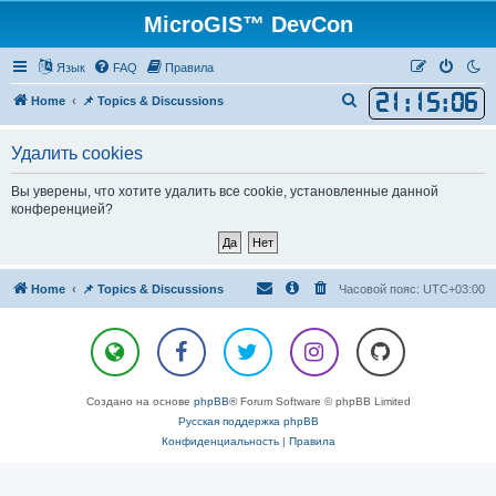
MicroGIS™ DevCon
Язык
FAQ
Правила
21
:
15
:
06
П
Home
📌 Topics & Discussions
о
Удалить cookies
и
с
Вы уверены, что хотите удалить все cookie, установленные данной
к
конференцией?
Home
📌 Topics & Discussions
Часовой пояс:
UTC+03:00
Создано на основе
phpBB
® Forum Software © phpBB Limited
Русская поддержка phpBB
Конфиденциальность
|
Правила