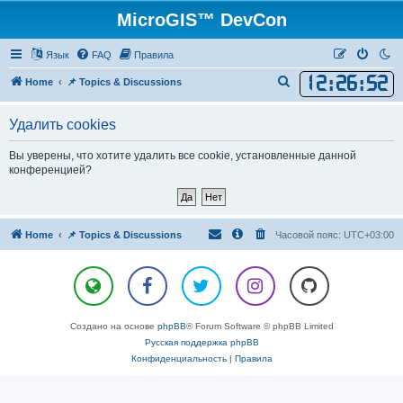
MicroGIS™ DevCon
Язык
FAQ
Правила
12
:
26
:
52
П
Home
📌 Topics & Discussions
о
Удалить cookies
и
с
Вы уверены, что хотите удалить все cookie, установленные данной
к
конференцией?
Home
📌 Topics & Discussions
Часовой пояс:
UTC+03:00
Создано на основе
phpBB
® Forum Software © phpBB Limited
Русская поддержка phpBB
Конфиденциальность
|
Правила