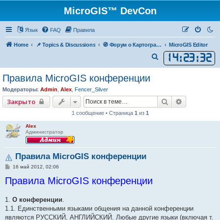
MicroGIS™ DevCon
Язык
FAQ
Правила
Home
📌 Topics & Discussions
🧭 Форум о Картографии, Навигации и Картах
MicroGIS Editor
14
:
23
:
32
П
о
Правила MicroGIS конференции
и
Модераторы:
Admin
,
Alex
,
Fencer_Silver
с
Поиск
Расширенн
Закрыто
к
1 сообщение • Страница
1
из
1
Alex
Администратор
Правила MicroGIS конференции
С
16 май 2012, 02:06
о
Правила MicroGIS конференции
о
б
щ
е
1.
О конференции
.
н
1.1. Единственными языками общения на данной конференции
и
е
являются РУССКИЙ, АНГЛИЙСКИЙ. Любые другие языки (включая т.