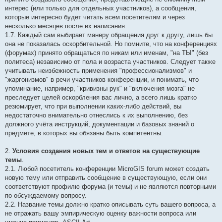
интерес (или только для отдельных участников), а сообщения,
которые интересно будет читать всем посетителям и через
несколько месяцев после их написания.
1.7. Каждый сам выбирает манеру обращения друг к другу, лишь бы
она не показалась оскорбительной. Но помните, что на конференциях
(форумах) принято обращаться по никам или именам, "на ТЫ" (без
политеса) независимо от пола и возраста участников. Следует также
учитывать неизбежность применения "профессионализмов" и
"жаргонизмов" в речи участников конференции, и понимать, что
упоминание, например, "кривизны рук" и "включения мозга" не
преследует целей оскорбления вас лично, а всего лишь кратко
резюмирует, что при выполнении каких-либо действий, вы
недостаточно внимательно отнеслись к их выполнению, без
должного учёта инструкций, документации и базовых знаний о
предмете, в которых вы обязаны быть компетентны.
2.
Условия создания новых тем и ответов на существующие
темы
.
2.1. Любой посетитель конференции MicroGIS forum может создать
новую тему или отправить сообщение в существующую, если они
соответствуют профилю форума (и темы) и не являются повторными
по обсуждаемому вопросу.
2.2. Название темы должно кратко описывать суть вашего вопроса, а
не отражать вашу эмпирическую оценку важности вопроса или