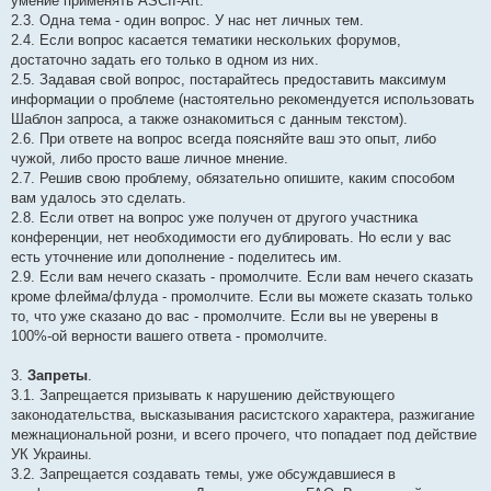
умение применять ASCII-Art.
2.3. Одна тема - один вопрос. У нас нет личных тем.
2.4. Если вопрос касается тематики нескольких форумов,
достаточно задать его только в одном из них.
2.5. Задавая свой вопрос, постарайтесь предоставить максимум
информации о проблеме (настоятельно рекомендуется использовать
Шаблон запроса, а также ознакомиться с данным текстом).
2.6. При ответе на вопрос всегда поясняйте ваш это опыт, либо
чужой, либо просто ваше личное мнение.
2.7. Решив свою проблему, обязательно опишите, каким способом
вам удалось это сделать.
2.8. Если ответ на вопрос уже получен от другого участника
конференции, нет необходимости его дублировать. Но если у вас
есть уточнение или дополнение - поделитесь им.
2.9. Если вам нечего сказать - промолчите. Если вам нечего сказать
кроме флейма/флуда - промолчите. Если вы можете сказать только
то, что уже сказано до вас - промолчите. Если вы не уверены в
100%-ой верности вашего ответа - промолчите.
3.
Запреты
.
3.1. Запрещается призывать к нарушению действующего
законодательства, высказывания расистского характера, разжигание
межнациональной розни, и всего прочего, что попадает под действие
УК Украины.
3.2. Запрещается создавать темы, уже обсуждавшиеся в