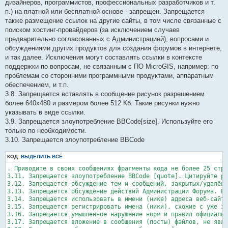
дизайнеров, программистов, профессиональных разработчиков и т.
п.) на платной или бесплатной основе - запрещен. Запрещается
также размещение ссылок на другие сайты, в том числе связанные с
поиском хостинг-провайдеров (за исключением случаев
предварительно согласованных с Администрацией), вопросами и
обсуждениями других продуктов для создания форумов в интернете,
и так далее. Исключения могут составлять ссылки в контексте
поддержки по вопросам, не связанным с ПО MicroGIS, например: по
проблемам со сторонними программными продуктами, аппаратным
обеспечением, и т.п.
3.8. Запрещается вставлять в сообщение рисунок разрешением
более 640x480 и размером более 512 Кб. Такие рисунки нужно
указывать в виде ссылки.
3.9. Запрещается злоупотребление BBCode[size]. Используйте его
только по необходимости.
3.10. Запрещается злоупотребление BBCode
КОД:
ВЫДЕЛИТЬ ВСЁ
. Приводите в своих сообщениях фрагменты кода не более 25 стро
3.11. Запрещается злоупотребление BBCode [quote]. Цитируйте ро
3.12. Запрещается обсyждение тем и сообщений, закpытых/удалённ
3.13. Запрещается обсуждение действий Администрации Форума. Ес
3.14. Запрещается использовать в имени (нике) адреса веб-сайто
3.15. Запрещается регистрировать имена (ники), схожие с уже за
3.16. Запрещается умышленное нарушение норм и правил официальн
3.17. Запрещается вложение в сообщения (посты) файлов, не явля