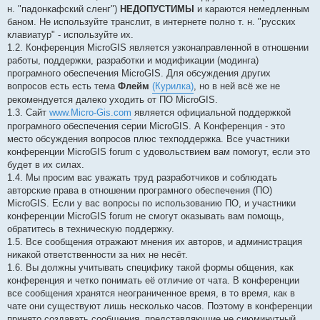
н. "падонкафский сленг")
НЕДОПУСТИМЫ
и караются немедленным
баном. Не используйте транслит, в интернете полно т. н. "русских
клавиатур" - используйте их.
1.2. Конференция MicroGIS является узконаправленной в отношении
работы, поддержки, разработки и модификации (модинга)
програмного обеспечения MicroGIS. Для обсуждения других
вопросов есть есть тема
Флейм
(Курилка)
, но в ней всё же не
рекомендуется далеко уходить от ПО MicroGIS.
1.3. Сайт
www.Micro-Gis.com
является официальной поддержкой
програмного обеспечения серии MicroGIS. А Конференция - это
место обсуждения вопросов плюс техподдержка. Все участники
конференции MicroGIS forum с удовольствием вам помогут, если это
будет в их силах.
1.4. Мы просим вас уважать труд разработчиков и соблюдать
авторские права в отношении програмного обеспечения (ПО)
MicroGIS. Если у вас вопросы по использованию ПО, и участники
конференции MicroGIS forum не смогут оказывать вам помощь,
обратитесь в техническую поддержку.
1.5. Все сообщения отражают мнения их авторов, и администрация
никакой ответственности за них не несёт.
1.6. Вы должны учитывать специфику такой формы общения, как
конференция и четко понимать её отличие от чата. В конференции
все сообщения хранятся неограниченное время, в то время, как в
чате они существуют лишь несколько часов. Поэтому в конференции
принято создавать сообщения, представляющие не сиюминутный