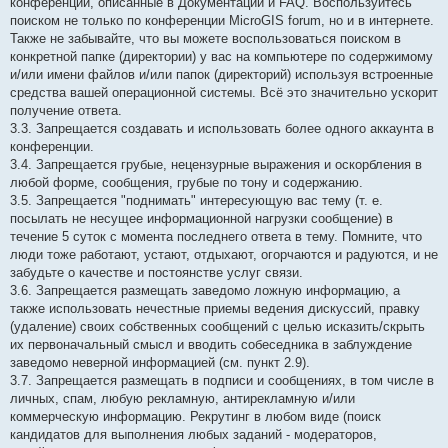
конференции, описанные в Документации и FAQ. Воспользуйтесь
поиском не только по конференции MicroGIS forum, но и в интернете.
Также не забывайте, что вы можете воспользоваться поиском в
конкретной папке (директории) у вас на компьютере по содержимому
и/или имени файлов и/или папок (директорий) используя встроенные
средства вашей операционной системы. Всё это значительно ускорит
получение ответа.
3.3. Запрещается создавать и использовать более одного аккаунта в
конференции.
3.4. Запрещается грубые, нецензурные выражения и оскорбления в
любой форме, сообщения, грубые по тону и содержанию.
3.5. Запрещается "поднимать" интересующую вас тему (т. е.
посылать не несущее информационной нагрузки сообщение) в
течение 5 суток с момента последнего ответа в тему. Помните, что
люди тоже работают, устают, отдыхают, огорчаются и радуются, и не
забудьте о качестве и постоянстве услуг связи.
3.6. Запрещается размещать заведомо ложную информацию, а
также использовать нечестные приемы ведения дискуссий, правку
(удаление) своих собственных сообщений с целью исказить/скрыть
их первоначальный смысл и вводить собеседника в заблуждение
заведомо неверной информацией (см. пункт 2.9).
3.7. Запрещается размещать в подписи и сообщениях, в том числе в
личных, спам, любую рекламную, антирекламную и/или
коммерческую информацию. Рекрутинг в любом виде (поиск
кандидатов для выполнения любых заданий - модераторов,